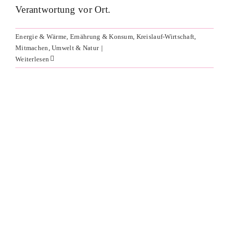
Wir stoßen an und zwar mit euch!
Verantwortung vor Ort.
Energie & Wärme
Ernährung & Konsum
Klima-Taler
Mitmachen
Mobilität
Umwelt & Natur
Energie & Wärme
,
Ernährung & Konsum
,
Kreislauf-Wirtschaft
,
Mitmachen
,
Umwelt & Natur
|
Weiterlesen