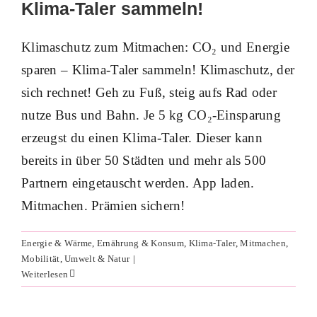
Klima-Taler sammeln!
Klimaschutz zum Mitmachen: CO₂ und Energie
sparen – Klima-Taler sammeln! Klimaschutz, der
sich rechnet! Geh zu Fuß, steig aufs Rad oder
nutze Bus und Bahn. Je 5 kg CO₂-Einsparung
erzeugst du einen Klima-Taler. Dieser kann
bereits in über 50 Städten und mehr als 500
Partnern eingetauscht werden. App laden.
Leitungs­wasser zelebrieren – mit a
Mitmachen. Prämien sichern!
tip: tap e.V.
Ernährung & Konsum
Mitmachen
Energie & Wärme
,
Ernährung & Konsum
,
Klima-Taler
,
Mitmachen
,
Mobilität
,
Umwelt & Natur
|
Weiterlesen