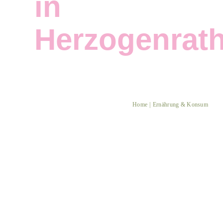
in
Herzogenrath
Kontakt
Herzogenrath ist Fairtrade-Stadt
Energie & Wärme
Ernährung & Konsum
Kreislauf-
Wirtschaft
Mitmachen
Umwelt & Natur
Home
Ernährung & Konsum