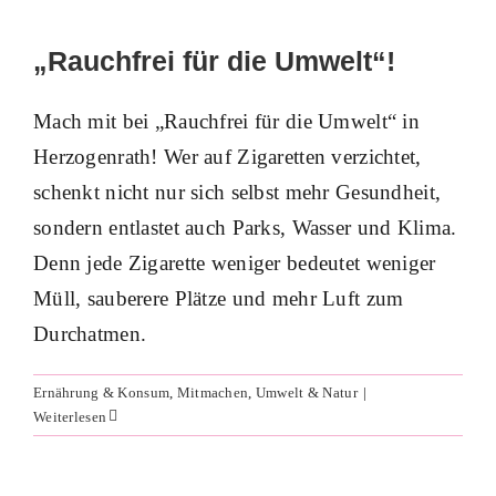
„Rauchfrei für die Umwelt“!
Mach mit bei „Rauchfrei für die Umwelt“ in
Herzogenrath! Wer auf Zigaretten verzichtet,
schenkt nicht nur sich selbst mehr Gesundheit,
sondern entlastet auch Parks, Wasser und Klima.
Denn jede Zigarette weniger bedeutet weniger
CO₂ und Energie sparen – Klima-Taler
Müll, sauberere Plätze und mehr Luft zum
sammeln!
Durchatmen.
Energie & Wärme
Ernährung & Konsum
Klima-Taler
Mitmachen
Mobilität
Umwelt & Natur
Ernährung & Konsum
,
Mitmachen
,
Umwelt & Natur
|
Weiterlesen