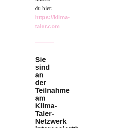
du hier:
https://klima-
taler.com
Sie
sind
an
der
Teilnahme
am
Klima-
Taler-
Netzwerk