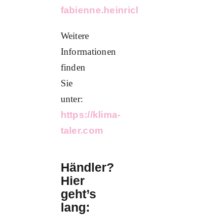
fabienne.heinrichs@herzogenrath
Weitere
Informationen
finden
Sie
unter:
https://klima-
taler.com
Händler?
Hier
geht’s
lang: