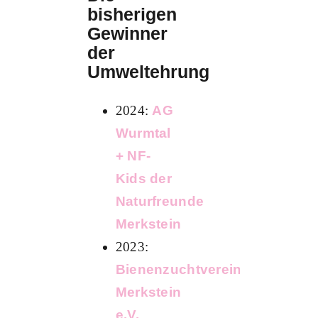
bisherigen
Gewinner
der
Umweltehrung
2024:
AG
Wurmtal
+ NF-
Kids der
Naturfreunde
Merkstein
2023:
Bienenzuchtverein
Merkstein
e.V.