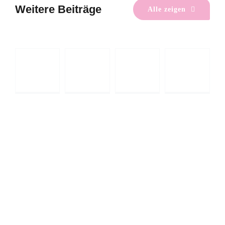
Gemeinsam
Rückblick:
Weitere Beiträge
Alle zeigen
mit
Tag
Wärmeplanung
Rückblick:
Freund:innen
der
im
Müllsammeltag
sparen
Umwelt
Dialog
2026
Energie &
Mitmachen
Energie &
Mitmachen
Wärme
Umwelt &
Wärme
Umwelt &
Mitmachen
Natur
Mitmachen
Natur
Umwelt &
Umwelttag
Wärmeplanung
Natur
2026