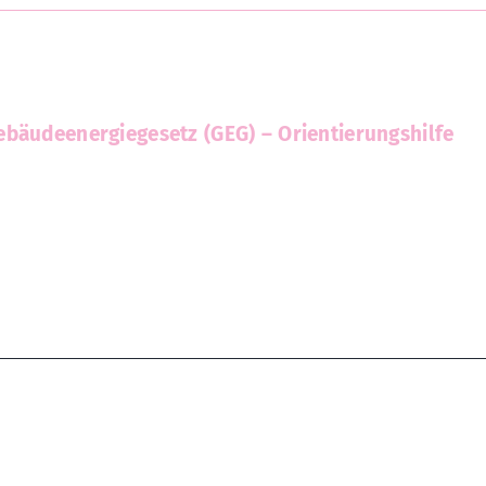
bäudeenergiegesetz (GEG) – Orientierungshilfe
Gemeinsam mit
Freund:innen spare
kblick: Müllsammeltag