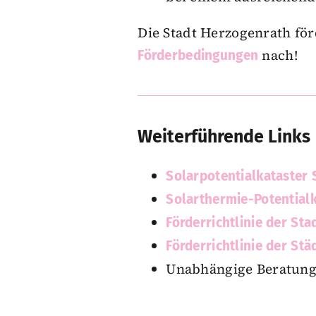
Die Stadt Herzogenrath för
nach!
Förderbedingungen
Weiterführende Links
Solarpotentialkataster
Solarthermie-Potential
Förderrichtlinie der St
Förderrichtlinie der St
Unabhängige Beratung