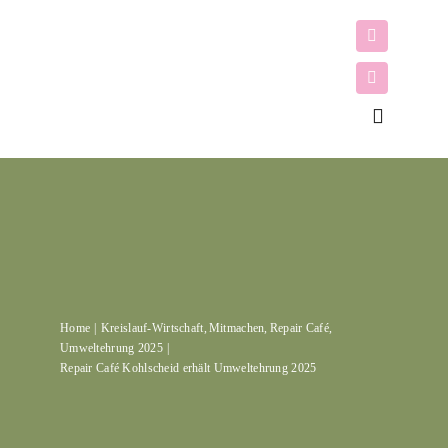
Zum
Inhalt
springen
Toggle
Navigati
Mitmache
Förderung
Home
Kreislauf-Wirtschaft
Mitmachen
Repair Café
Themen
Umweltehrung 2025
Repair Café Kohlscheid erhält Umweltehrung 2025
Newslette