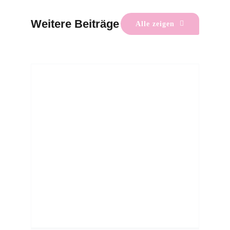
Weitere Beiträge
Alle zeigen
Rückblick: Müllsammeltag 2026
Mitmachen
Umwelt & Natur