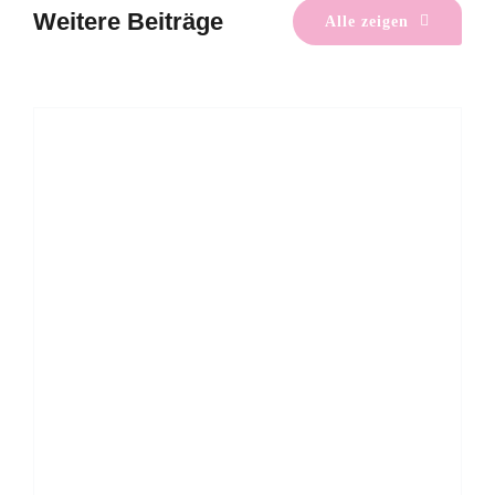
Weitere Beiträge
Alle zeigen
Rückblick: Müllsammeltag 2026
Mitmachen
Umwelt & Natur