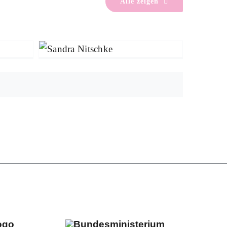
Alle zeigen
se
Sandra Nitschke
r
Umwelttag 2026