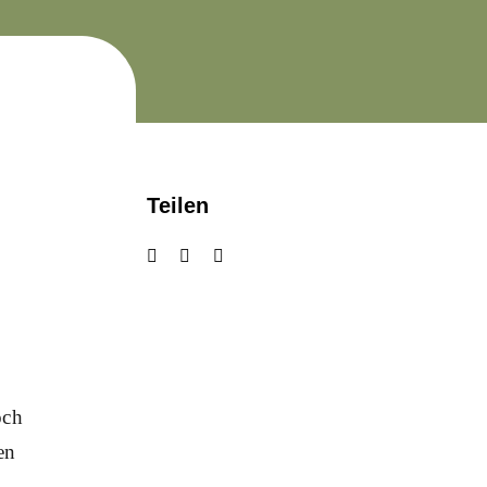
Teilen
och
en