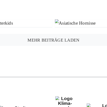
machaktion erfolgreich
Asiatische Hornis
abgeschlossen
Mitmachen
Umwelt & Natu
Mitmachen
Umwelt & Natur
MEHR BEITRÄGE LADEN