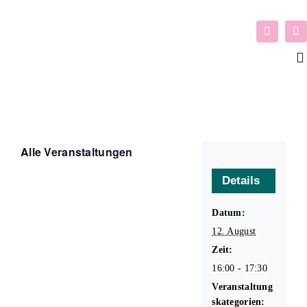
Zum
Inhalt
springen
To
Na
Mitmachen
Alle Veranstaltungen
Förderung
Details
Themen
Datum:
12. August
Newsletter
Zeit:
16:00 - 17:30
Veranstaltung
Termine
skategorien: