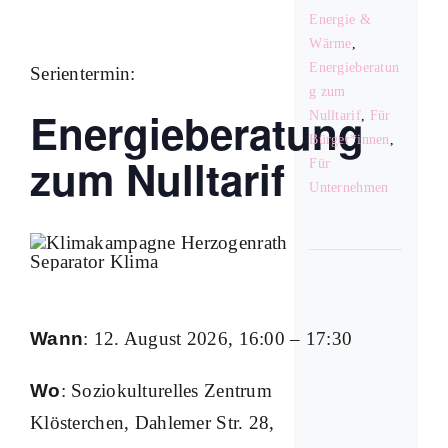
Energie &
Wärme
,
Kontakt
Energieberatun
Serientermin:
g zum
Energieberatung
Nulltarif
,
Für
Bürger*innen
,
zum Nulltarif
Für
Unternehmen
Wann
: 12. August 2026, 16:00 – 17:30
Wo
: Soziokulturelles Zentrum
Klösterchen, Dahlemer Str. 28,