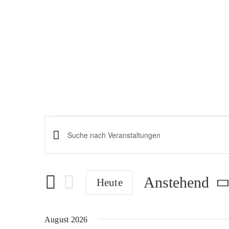
Zum
Inhalt
springen
Veranstaltun
Veranstaltungen
Bitte
Schlüsselwort
Suche
eingeben.
Anstehend
Heute
und
Suche
Datum
nach
Ansichten,
wählen.
August 2026
Veranstaltungen