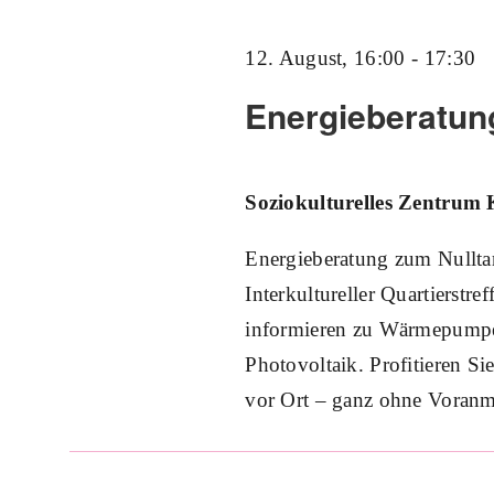
Navigation
Schlüsselwort.
12. August, 16:00
-
17:30
Energieberatung
Soziokulturelles Zentrum 
Energieberatung zum Nullta
Interkultureller Quartierstr
informieren zu Wärmepumpe
Photovoltaik. Profitieren Si
vor Ort – ganz ohne Voran